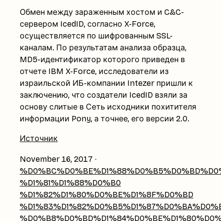
Обмен между зараженным хостом и C&C-
сервером IcedID, согласно X-Force,
осуществляется по шифрованным SSL-
каналам. По результатам анализа образца,
MD5-идентификатор которого приведен в
отчете IBM X-Force, исследователи из
израильской ИБ-компании Intezer пришли к
заключению, что создатели IcedID взяли за
основу слитые в Сеть исходники похитителя
информации Pony, а точнее, его версии 2.0.
Источник
November 16, 2017
∙
%D0%BC%D0%BE%D1%88%D0%B5%D0%BD%D0%
%D1%81%D1%88%D0%B0
%D1%82%D1%80%D0%BE%D1%8F%D0%BD
%D1%83%D1%82%D0%B5%D1%87%D0%BA%D0%B
%D0%B8%D0%BD%D1%84%D0%BE%D1%80%D0