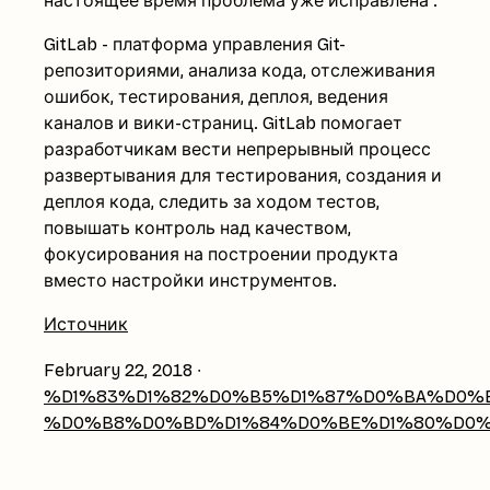
настоящее время проблема уже исправлена .
GitLab - платформа управления Git-
репозиториями, анализа кода, отслеживания
ошибок, тестирования, деплоя, ведения
каналов и вики-страниц. GitLab помогает
разработчикам вести непрерывный процесс
развертывания для тестирования, создания и
деплоя кода, следить за ходом тестов,
повышать контроль над качеством,
фокусирования на построении продукта
вместо настройки инструментов.
Источник
February 22, 2018
∙
%D1%83%D1%82%D0%B5%D1%87%D0%BA%D0%B
%D0%B8%D0%BD%D1%84%D0%BE%D1%80%D0