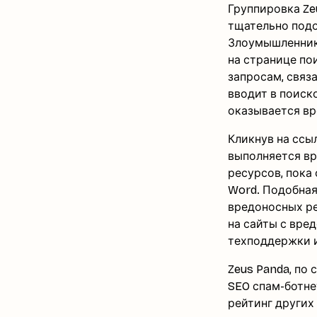
Группировка Ze
тщательно подо
Злоумышленник
на странице по
запросам, связ
вводит в поиск
оказывается вр
Кликнув на ссы
выполняется вр
ресурсов, пока
Word. Подобная
вредоносных ре
на сайты с вре
техподдержки и
Zeus Panda, по
SEO спам-ботн
рейтинг других