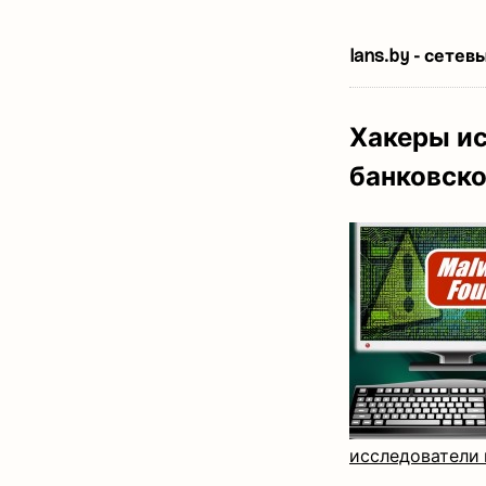
lans.by - сете
Хакеры ис
банковско
исследователи и