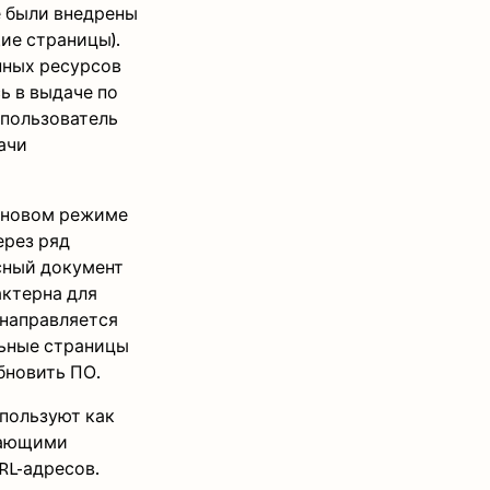
е были внедрены
ие страницы).
нных ресурсов
ь в выдаче по
 пользователь
ачи
фоновом режиме
ерез ряд
осный документ
актерна для
енаправляется
льные страницы
бновить ПО.
спользуют как
шающими
RL-адресов.