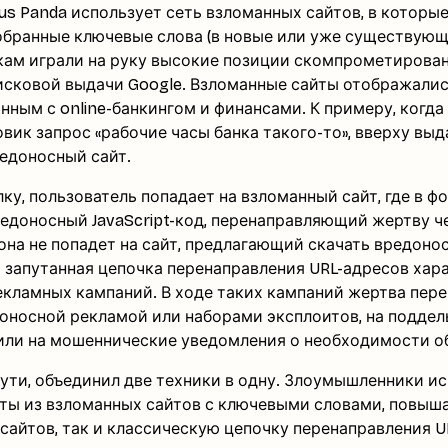
us Panda использует сеть взломанных сайтов, в которы
бранные ключевые слова (в новые или уже существующ
ам играли на руку высокие позиции скомпрометирова
исковой выдачи Google. Взломанные сайты отображалис
анным с online-банкингом и финансами. К примеру, когда
овик запрос «рабочие часы банка такого-то», вверху выд
едоносный сайт.
лку, пользователь попадает на взломанный сайт, где в 
едоносный JavaScript-код, перенаправляющий жертву ч
 она не попадет на сайт, предлагающий скачать вредон
 запутанная цепочка перенаправления URL-адресов хар
кламных кампаний. В ходе таких кампаний жертва пер
доносной рекламой или наборами эксплоитов, на подде
ли на мошеннические уведомления о необходимости о
 сути, объединил две техники в одну. Злоумышленники и
еты из взломанных сайтов с ключевыми словами, повы
 сайтов, так и классическую цепочку перенаправления U