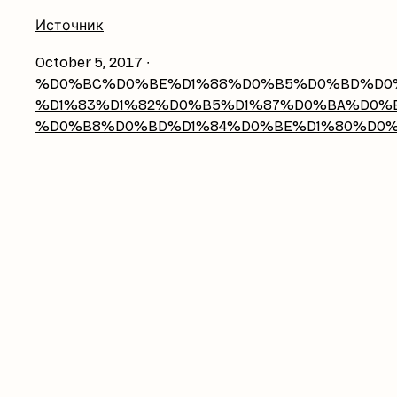
Источник
October 5, 2017
∙
%D0%BC%D0%BE%D1%88%D0%B5%D0%BD%D0%
%D1%83%D1%82%D0%B5%D1%87%D0%BA%D0%B
%D0%B8%D0%BD%D1%84%D0%BE%D1%80%D0