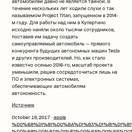
автомобилей давно не является тайной. В
течение нескольких лет ходили слухи о так
называемом Project Titan, запущенном в 2014-
м году. Для работы над ним в Купертино
исходно наняли около тысячи сотрудников,
поставив им задачу создать
самоуправляемый автомобиль — прямого
конкурента будущих автономных машин Tesla
и других производителей. Но, как стало
известно осенью 2016-го, масштаб проекта
уменьшили, решив сосредоточиться лишь на
ПО и электронных системах,
обеспечивающих автомобилям
автономность.
Источник
October 19, 2017
∙
apple
%D0%B8%D1%81%D0%BA%D1%83%D1%81%D1%8
%D0%B8%D0%BD%D1%82%D0%B5%D0%BB%D0