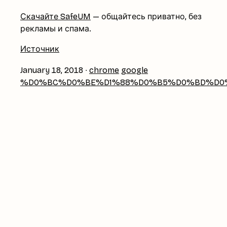
Скачайте SafeUM
— общайтесь приватно, без
рекламы и спама.
Источник
January 18, 2018
∙
chrome
google
%D0%BC%D0%BE%D1%88%D0%B5%D0%BD%D0%