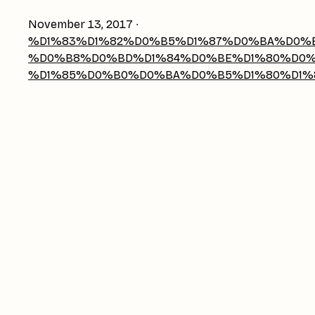
November 13, 2017
∙
%D1%83%D1%82%D0%B5%D1%87%D0%BA%D0%B
%D0%B8%D0%BD%D1%84%D0%BE%D1%80%D0
%D1%85%D0%B0%D0%BA%D0%B5%D1%80%D1%