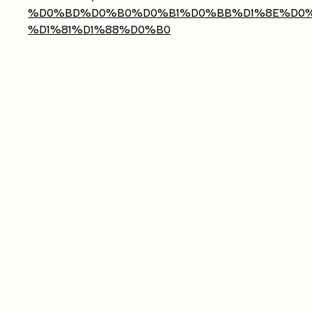
%D0%BD%D0%B0%D0%B1%D0%BB%D1%8E%D0
%D1%81%D1%88%D0%B0