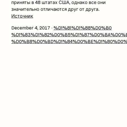
приняты в 48 штатах США, однако все они
значительно отличаются друг от друга.
Источник
December 4, 2017
∙
%D1%81%D1%88%D0%B0
%D1%83%D1%82%D0%B5%D1%87%D0%BA%D0%B
%D0%B8%D0%BD%D1%84%D0%BE%D1%80%D0