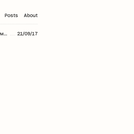
Posts
About
Хакеры инфицировали CCleaner для атак на крупнейшие мировые техкомпании
21/09/17