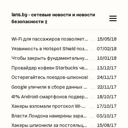
lans.by - сетевые новости и новости
безопасности
▮
Wi-Fi для пассажиров позволяет хакерам захватить управление поездом
15/05/18
Уязвимость в Hotspot Shield позволяет раскрыть местоположение пользователя
07/02/18
Чтобы закрыть фундаментальную уязвимость в Wi-Fi, создается новый протокол WPA3
10/01/18
Провайдер кофеен Starbucks через Wi-Fi внедрял в устройства посетителей код для добычи криптовалюты Monero
13/12/17
Остерегайтесь поездов-шпионов!
24/11/17
Google уличили в сборе данных о геолокации Android-смартфонов
22/11/17
41% Android-смартфонов подвержен "исключительно разрушительной" Wi-Fi-атаке
18/10/17
Хакеры взломали протокол Wi-Fi: миллионы пользователей под угрозой
17/10/17
Власти Лондона намерены заработать £322 млн на продаже данных о пассажирах метро
03/10/17
Хакеры шпионили за постояльцами отелей с помощью эксплоита АНБ
15/08/17